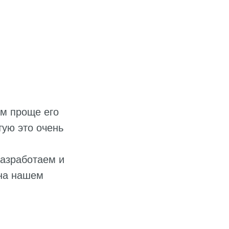
ем проще его
тую это очень
разработаем и
 на нашем