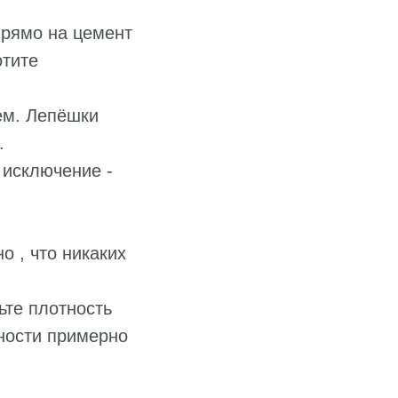
Прямо на цемент
отите
ем. Лепёшки
.
 исключение -
 , что никаких
ьте плотность
хности примерно