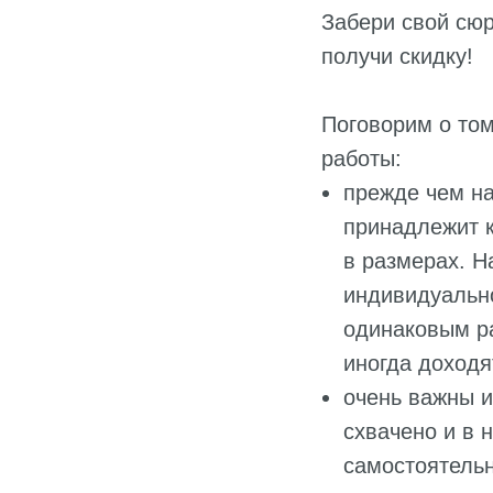
Забери свой сюр
получи скидку!
Поговорим о том
работы:
прежде чем на
принадлежит к
в размерах. Н
индивидуально
одинаковым ра
иногда доходя
очень важны и
схвачено и в 
самостоятельн