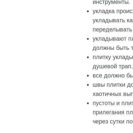
инструменты.
укладка проис
укладывать ка
переделывать
укладывают пл
должны быть т
плитку уклады
душевой трап.
все должно бы
швы плитки до
хаотичных вып
пустоты и пли
прилегания пл
через сутки п