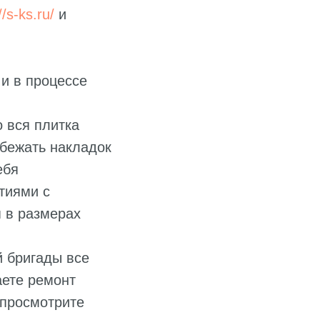
//s-ks.ru/
и
 и в процессе
о вся плитка
збежать накладок
ебя
тиями с
 в размерах
 бригады все
аете ремонт
 просмотрите